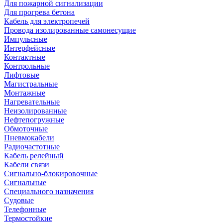
Для пожарной сигнализации
Для прогрева бетона
Кабель для электропечей
Провода изолированные самонесущие
Импульсные
Интерфейсные
Контактные
Контрольные
Лифтовые
Магистральные
Монтажные
Нагревательные
Неизолированные
Нефтепогружные
Обмоточные
Пневмокабели
Радиочастотные
Кабель релейный
Кабели связи
Сигнально-блокировочные
Сигнальные
Специального назначения
Судовые
Телефонные
Термостойкие