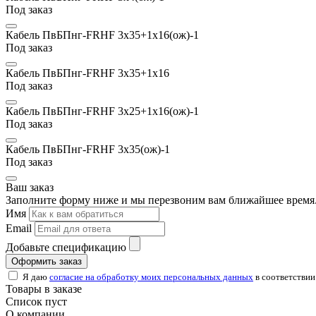
Под заказ
Кабель ПвБПнг-FRHF 3х35+1х16(ож)-1
Под заказ
Кабель ПвБПнг-FRHF 3х35+1х16
Под заказ
Кабель ПвБПнг-FRHF 3х25+1х16(ож)-1
Под заказ
Кабель ПвБПнг-FRHF 3х35(ож)-1
Под заказ
Ваш заказ
Заполните форму ниже и мы перезвоним вам ближайшее время.
Имя
Email
Добавьте спецификацию
Оформить заказ
Я даю
согласие на обработку моих персональных данных
в соответствии
Товары в заказе
Список пуст
О компании