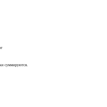
ат
дки суммируются.