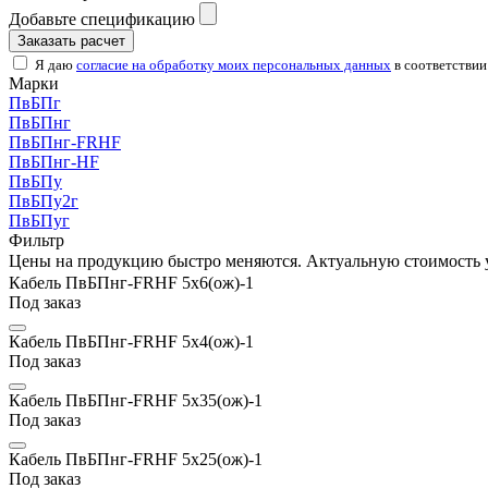
Добавьте спецификацию
Заказать расчет
Я даю
согласие на обработку моих персональных данных
в соответствии
Марки
ПвБПг
ПвБПнг
ПвБПнг-FRHF
ПвБПнг-HF
ПвБПу
ПвБПу2г
ПвБПуг
Фильтр
Цены на продукцию быстро меняются. Актуальную стоимость 
Кабель ПвБПнг-FRHF 5х6(ож)-1
Под заказ
Кабель ПвБПнг-FRHF 5х4(ож)-1
Под заказ
Кабель ПвБПнг-FRHF 5х35(ож)-1
Под заказ
Кабель ПвБПнг-FRHF 5х25(ож)-1
Под заказ