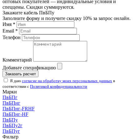
оптовых покупателей — индивидуальные условия и
спеццены. Скидки суммируются.
Закажите кабель ПвБПу
Заполните форму и получите скидку 10% за запрос онлайн.
Имя *
Email *
Телефон
Комментарий
Добавьте спецификацию
Заказать расчет
Я даю
согласие на обработку моих персональных данных
в
соответствии с
Политикой конфиденциальности
Марки
ПвБПг
ПвБПнг
ПвБПнг-FRHF
ПвБПнг-HF
ПвБПу
ПвБПу2г
ПвБПуг
Фильтр