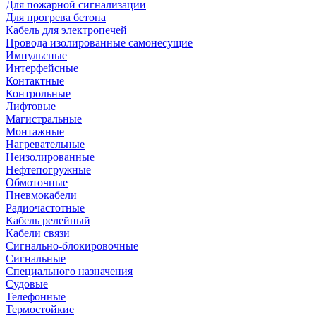
Для пожарной сигнализации
Для прогрева бетона
Кабель для электропечей
Провода изолированные самонесущие
Импульсные
Интерфейсные
Контактные
Контрольные
Лифтовые
Магистральные
Монтажные
Нагревательные
Неизолированные
Нефтепогружные
Обмоточные
Пневмокабели
Радиочастотные
Кабель релейный
Кабели связи
Сигнально-блокировочные
Сигнальные
Специального назначения
Судовые
Телефонные
Термостойкие