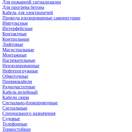
Для пожарной сигнализации
Для прогрева бетона
Кабель для электропечей
Провода изолированные самонесущие
Импульсные
Интерфейсные
Контактные
Контрольные
Лифтовые
Магистральные
Монтажные
Нагревательные
Неизолированные
Нефтепогружные
Обмоточные
Пневмокабели
Радиочастотные
Кабель релейный
Кабели связи
Сигнально-блокировочные
Сигнальные
Специального назначения
Судовые
Телефонные
Термостойкие