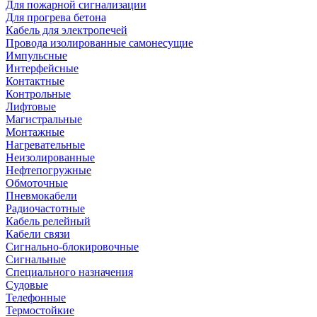
Для пожарной сигнализации
Для прогрева бетона
Кабель для электропечей
Провода изолированные самонесущие
Импульсные
Интерфейсные
Контактные
Контрольные
Лифтовые
Магистральные
Монтажные
Нагревательные
Неизолированные
Нефтепогружные
Обмоточные
Пневмокабели
Радиочастотные
Кабель релейный
Кабели связи
Сигнально-блокировочные
Сигнальные
Специального назначения
Судовые
Телефонные
Термостойкие