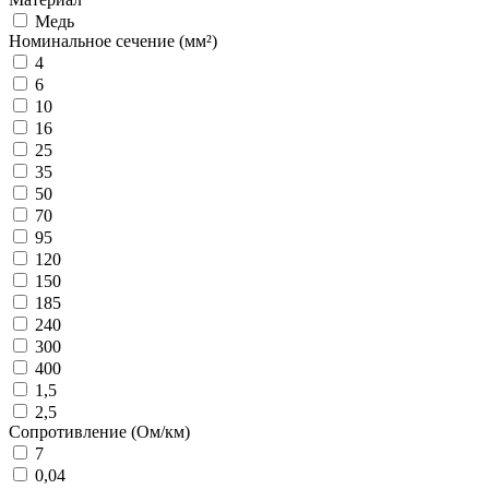
Медь
Номинальное сечение (мм²)
4
6
10
16
25
35
50
70
95
120
150
185
240
300
400
1,5
2,5
Сопротивление (Ом/км)
7
0,04