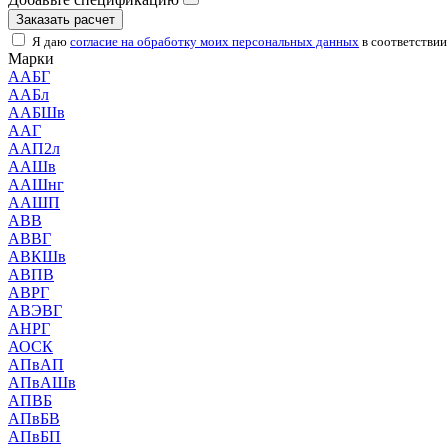
Заказать расчет
Я даю
согласие на обработку моих персональных данных
в соответствии
Марки
ААБГ
ААБл
ААБШв
ААГ
ААП2л
ААШв
ААШнг
ААШП
АВВ
АВВГ
АВКШв
АВПВ
АВРГ
АВЭВГ
АНРГ
АОСК
АПвАП
АПвАШв
АПВБ
АПвБВ
АПвБП