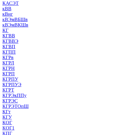
КАСЭТ
кВВ
кВнг
кВЭмВБШв
кВЭмВКШв
КГ
КГВВ
КГВВЭ
КГВП
КГПП
КГРв
КГРЛ
КГРН
КГРП
КГРПУ
КГРПУЭ
КГРТ
КГРЭкППу
КГРЭС
КГРЭТОпШ
КГт
КГУ
КОГ
КОГ1
КПГ