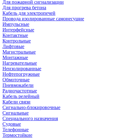
Для пожарной сигнализации
Для прогрева бетона
Кабель для электропечей
Провода изолированные самонесущие
Импульсные
Интерфейсные
Контактные
Контрольные
Лифтовые
Магистральные
Монтажные
Нагревательные
Неизолированные
Нефтепогружные
Обмоточные
Пневмокабели
Радиочастотные
Кабель релейный
Кабели связи
Сигнально-блокировочные
Сигнальные
Специального назначения
Судовые
Телефонные
Термостойкие