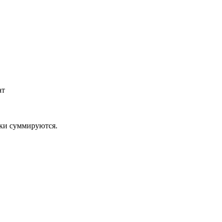
ат
дки суммируются.