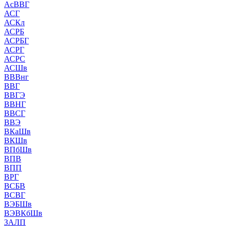
АсВВГ
АСГ
АСКл
АСРБ
АСРБГ
АСРГ
АСРС
АСШв
ВВВнг
ВВГ
ВВГЭ
ВВНГ
ВВСГ
ВВЭ
ВКаШв
ВКШв
ВПбШв
ВПВ
ВПП
ВРГ
ВСБВ
ВСВГ
ВЭБШв
ВЭВКбШв
ЗАЛП