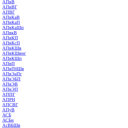
АПвВ
АПвВГ
АПВГ
АПвКаВ
АПвКаП
АПвКаШп
АПвкВ
АПвКП
АПвКсП
АПвКШв
АПвКШвнг
АПвКШп
АПвП
АПвПбШв
АПвЭаПг
АПвЭБП
АПвЭВ
АПвЭП
АППГ
АПРН
АПСВГ
АПуВ
АСБ
АСБн
АсВБШв