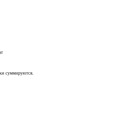
ат
дки суммируются.