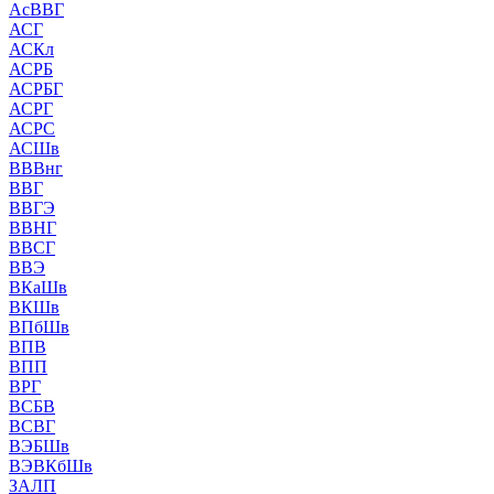
АсВВГ
АСГ
АСКл
АСРБ
АСРБГ
АСРГ
АСРС
АСШв
ВВВнг
ВВГ
ВВГЭ
ВВНГ
ВВСГ
ВВЭ
ВКаШв
ВКШв
ВПбШв
ВПВ
ВПП
ВРГ
ВСБВ
ВСВГ
ВЭБШв
ВЭВКбШв
ЗАЛП