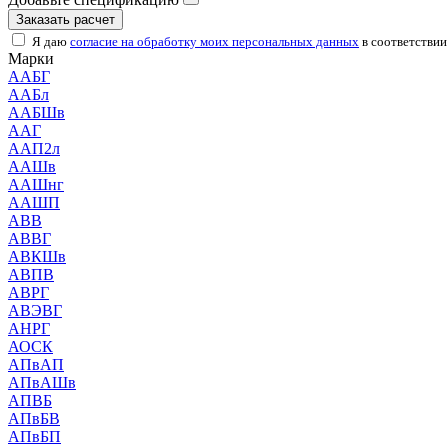
Заказать расчет
Я даю
согласие на обработку моих персональных данных
в соответствии
Марки
ААБГ
ААБл
ААБШв
ААГ
ААП2л
ААШв
ААШнг
ААШП
АВВ
АВВГ
АВКШв
АВПВ
АВРГ
АВЭВГ
АНРГ
АОСК
АПвАП
АПвАШв
АПВБ
АПвБВ
АПвБП