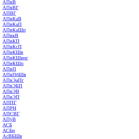
АПвВ
АПвВГ
АПВГ
АПвКаВ
АПвКаП
АПвКаШп
АПвкВ
АПвКП
АПвКсП
АПвКШв
АПвКШвнг
АПвКШп
АПвП
АПвПбШв
АПвЭаПг
АПвЭБП
АПвЭВ
АПвЭП
АППГ
АПРН
АПСВГ
АПуВ
АСБ
АСБн
АсВБШв