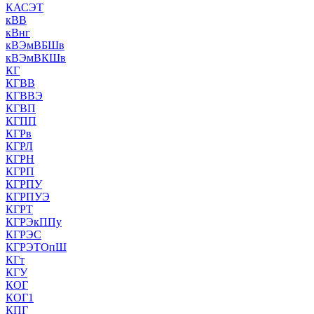
КАСЭТ
кВВ
кВнг
кВЭмВБШв
кВЭмВКШв
КГ
КГВВ
КГВВЭ
КГВП
КГПП
КГРв
КГРЛ
КГРН
КГРП
КГРПУ
КГРПУЭ
КГРТ
КГРЭкППу
КГРЭС
КГРЭТОпШ
КГт
КГУ
КОГ
КОГ1
КПГ