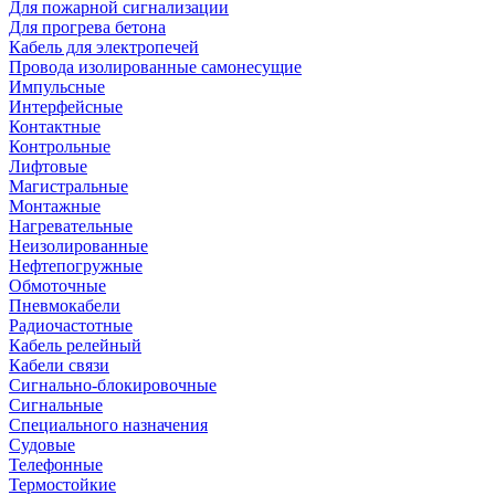
Для пожарной сигнализации
Для прогрева бетона
Кабель для электропечей
Провода изолированные самонесущие
Импульсные
Интерфейсные
Контактные
Контрольные
Лифтовые
Магистральные
Монтажные
Нагревательные
Неизолированные
Нефтепогружные
Обмоточные
Пневмокабели
Радиочастотные
Кабель релейный
Кабели связи
Сигнально-блокировочные
Сигнальные
Специального назначения
Судовые
Телефонные
Термостойкие