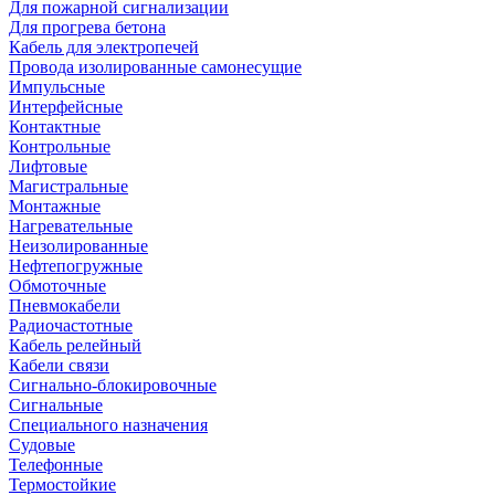
Для пожарной сигнализации
Для прогрева бетона
Кабель для электропечей
Провода изолированные самонесущие
Импульсные
Интерфейсные
Контактные
Контрольные
Лифтовые
Магистральные
Монтажные
Нагревательные
Неизолированные
Нефтепогружные
Обмоточные
Пневмокабели
Радиочастотные
Кабель релейный
Кабели связи
Сигнально-блокировочные
Сигнальные
Специального назначения
Судовые
Телефонные
Термостойкие