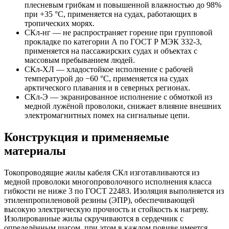
плесневым грибкам и повышенной влажностью до 98%
при +35 °C, применяется на судах, работающих в
тропических морях.
СКл-нг
— не распространяет горение при групповой
прокладке по категории А по ГОСТ Р МЭК 332-3,
применяется на пассажирских судах и объектах с
массовым пребыванием людей.
СКл-ХЛ
— хладостойкое исполнение с рабочей
температурой до −60 °C, применяется на судах
арктического плавания и в северных регионах.
СКл-Э
— экранированное исполнение с обмоткой из
медной лужёной проволоки, снижает влияние внешних
электромагнитных помех на сигнальные цепи.
Конструкция и применяемые
материалы
Токопроводящие жилы кабеля СКл изготавливаются из
медной проволоки многопроволочного исполнения класса
гибкости не ниже 3 по ГОСТ 22483. Изоляция выполняется из
этиленпропиленовой резины (ЭПР), обеспечивающей
высокую электрическую прочность и стойкость к нагреву.
Изолированные жилы скручиваются в сердечник с
определённым шагом, при этом в каждом повиве имеется