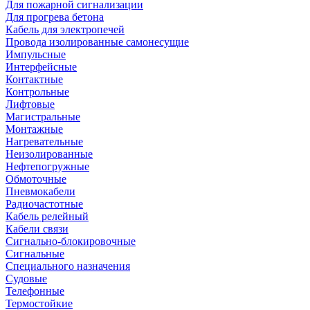
Для пожарной сигнализации
Для прогрева бетона
Кабель для электропечей
Провода изолированные самонесущие
Импульсные
Интерфейсные
Контактные
Контрольные
Лифтовые
Магистральные
Монтажные
Нагревательные
Неизолированные
Нефтепогружные
Обмоточные
Пневмокабели
Радиочастотные
Кабель релейный
Кабели связи
Сигнально-блокировочные
Сигнальные
Специального назначения
Судовые
Телефонные
Термостойкие