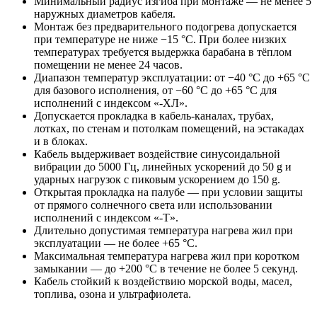
Минимальный радиус изгиба при монтаже — не менее 5
наружных диаметров кабеля.
Монтаж без предварительного подогрева допускается
при температуре не ниже −15 °C. При более низких
температурах требуется выдержка барабана в тёплом
помещении не менее 24 часов.
Диапазон температур эксплуатации: от −40 °C до +65 °C
для базового исполнения, от −60 °C до +65 °C для
исполнений с индексом «-ХЛ».
Допускается прокладка в кабель-каналах, трубах,
лотках, по стенам и потолкам помещений, на эстакадах
и в блоках.
Кабель выдерживает воздействие синусоидальной
вибрации до 5000 Гц, линейных ускорений до 50 g и
ударных нагрузок с пиковым ускорением до 150 g.
Открытая прокладка на палубе — при условии защиты
от прямого солнечного света или использовании
исполнений с индексом «-Т».
Длительно допустимая температура нагрева жил при
эксплуатации — не более +65 °C.
Максимальная температура нагрева жил при коротком
замыкании — до +200 °C в течение не более 5 секунд.
Кабель стойкий к воздействию морской воды, масел,
топлива, озона и ультрафиолета.