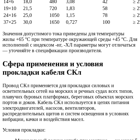
14×6
18,0
480
3,08
42
≥ 2
19×10
21,5
720
1,83
58
≥ 2
24×16
25,0
1050
1,15
78
≥ 2
37×25
30,0
1650
0,727
100
≥ 2
Значения допустимого тока приведены для температуры
жилы +65 °C при температуре окружающей среды +45 °C. Для
исполнений с индексом -нг, -ХЛ параметры могут отличаться
— уточняйте в спецификации производителя.
Сфера применения и условия
прокладки кабеля СКл
Провод СКл применяется для прокладки силовых и
осветительных сетей на морских и речных судах всех типов,
плавучих буровых платформах, береговых объектах морских
портов и доков. Кабель СКл используется в цепях питания
электродвигателей, насосов, вентиляторов,
распределительных щитов и систем освещения в условиях
вибрации, качки и воздействия масел.
Условия прокладки: