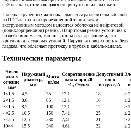
счётная пара, отличающаяся по цвету от остальных жил.
Поверх скрученных жил накладывается разделительный слой
из ПЭТ-ленты или прорезиненной ткани, затем
экструзионным методом наносится оболочка из найритовой
(полихлорпреновой) резины. Найритовая резина устойчива к
воздействию масел, топлива, озона и ультрафиолета, что
критично для судовых условий. Наружная поверхность кабеля
гладкая, что облегчает протяжку в трубах и кабель-каналах.
Технические параметры
Число
Наружный
Сопротивление
Допустимый
Эл
жил ×
Масса,
диаметр,
жилы при 20
ток в
сечение,
кг/км
мм
°C, Ом/км
воздухе, А
и
мм²
1×1,5
4,5
35
12,1
18
≥ 2
2×1,5
8,0
85
12,1
16
≥ 2
3×1,5
8,5
100
12,1
15
≥ 2
4×2,5
10,5
150
7,41
25
≥ 2
7×2,5
12,5
230
7,41
21
≥ 2
10×4
15,5
340
4,61
32
≥ 2