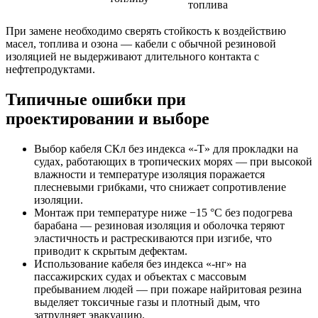
топлива
При замене необходимо сверять стойкость к воздействию
масел, топлива и озона — кабели с обычной резиновой
изоляцией не выдерживают длительного контакта с
нефтепродуктами.
Типичные ошибки при
проектировании и выборе
Выбор кабеля СКл без индекса «-Т» для прокладки на
судах, работающих в тропических морях — при высокой
влажности и температуре изоляция поражается
плесневыми грибками, что снижает сопротивление
изоляции.
Монтаж при температуре ниже −15 °C без подогрева
барабана — резиновая изоляция и оболочка теряют
эластичность и растрескиваются при изгибе, что
приводит к скрытым дефектам.
Использование кабеля без индекса «-нг» на
пассажирских судах и объектах с массовым
пребыванием людей — при пожаре найритовая резина
выделяет токсичные газы и плотный дым, что
затрудняет эвакуацию.