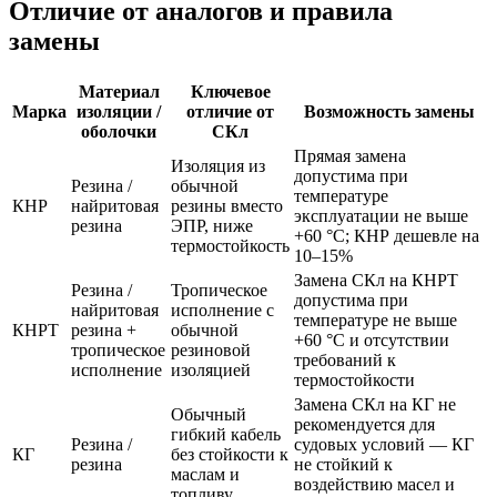
Отличие от аналогов и правила
замены
Материал
Ключевое
Марка
изоляции /
отличие от
Возможность замены
оболочки
СКл
Прямая замена
Изоляция из
допустима при
Резина /
обычной
температуре
КНР
найритовая
резины вместо
эксплуатации не выше
резина
ЭПР, ниже
+60 °C; КНР дешевле на
термостойкость
10–15%
Замена СКл на КНРТ
Резина /
Тропическое
допустима при
найритовая
исполнение с
температуре не выше
КНРТ
резина +
обычной
+60 °C и отсутствии
тропическое
резиновой
требований к
исполнение
изоляцией
термостойкости
Замена СКл на КГ не
Обычный
рекомендуется для
гибкий кабель
Резина /
судовых условий — КГ
КГ
без стойкости к
резина
не стойкий к
маслам и
воздействию масел и
топливу