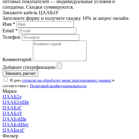
оптовых покупателей — индивидуальные условия и
спеццены. Скидки суммируются.
Закажите кабель ЦААБлУ
Заполните форму и получите скидку 10% за запрос онлайн.
Имя *
Email *
Телефон
Комментарий
Добавьте спецификацию
Заказать расчет
Я даю
согласие на обработку моих персональных данных
в
соответствии с
Политикой конфиденциальности
Марки
ЦААБ2л
ЦААБ2лШв
ЦААБлГ
ЦААБлУ
ЦААБлШв
ЦААБлШнг
ЦААБнлГ
Фильтр