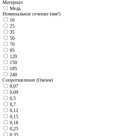
Материал
Медь
Номинальное сечение (мм²)
16
25
35
50
70
95
120
150
185
240
Сопротивление (Ом/км)
0,07
0,09
0,5
0,7
0,12
0,15
0,18
0,25
0,35