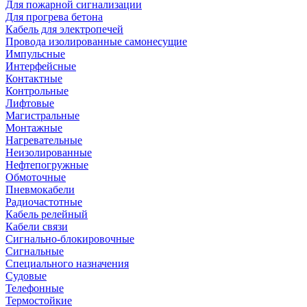
Для пожарной сигнализации
Для прогрева бетона
Кабель для электропечей
Провода изолированные самонесущие
Импульсные
Интерфейсные
Контактные
Контрольные
Лифтовые
Магистральные
Монтажные
Нагревательные
Неизолированные
Нефтепогружные
Обмоточные
Пневмокабели
Радиочастотные
Кабель релейный
Кабели связи
Сигнально-блокировочные
Сигнальные
Специального назначения
Судовые
Телефонные
Термостойкие