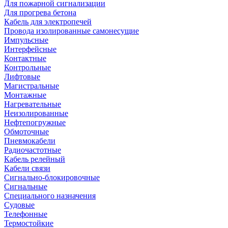
Для пожарной сигнализации
Для прогрева бетона
Кабель для электропечей
Провода изолированные самонесущие
Импульсные
Интерфейсные
Контактные
Контрольные
Лифтовые
Магистральные
Монтажные
Нагревательные
Неизолированные
Нефтепогружные
Обмоточные
Пневмокабели
Радиочастотные
Кабель релейный
Кабели связи
Сигнально-блокировочные
Сигнальные
Специального назначения
Судовые
Телефонные
Термостойкие