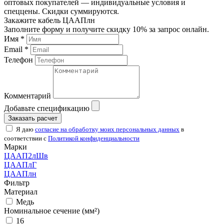
оптовых покупателей — индивидуальные условия и
спеццены. Скидки суммируются.
Закажите кабель ЦААПлн
Заполните форму и получите скидку 10% за запрос онлайн.
Имя *
Email *
Телефон
Комментарий
Добавьте спецификацию
Заказать расчет
Я даю
согласие на обработку моих персональных данных
в
соответствии с
Политикой конфиденциальности
Марки
ЦААП2лШв
ЦААПлГ
ЦААПлн
Фильтр
Материал
Медь
Номинальное сечение (мм²)
16