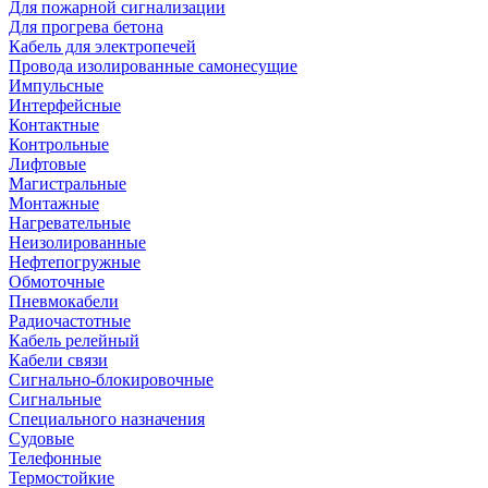
Для пожарной сигнализации
Для прогрева бетона
Кабель для электропечей
Провода изолированные самонесущие
Импульсные
Интерфейсные
Контактные
Контрольные
Лифтовые
Магистральные
Монтажные
Нагревательные
Неизолированные
Нефтепогружные
Обмоточные
Пневмокабели
Радиочастотные
Кабель релейный
Кабели связи
Сигнально-блокировочные
Сигнальные
Специального назначения
Судовые
Телефонные
Термостойкие