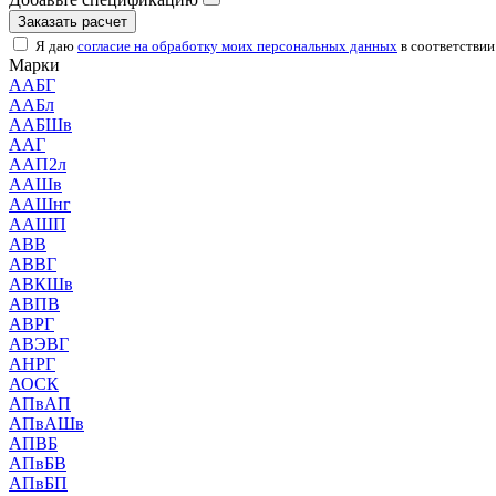
Заказать расчет
Я даю
согласие на обработку моих персональных данных
в соответствии
Марки
ААБГ
ААБл
ААБШв
ААГ
ААП2л
ААШв
ААШнг
ААШП
АВВ
АВВГ
АВКШв
АВПВ
АВРГ
АВЭВГ
АНРГ
АОСК
АПвАП
АПвАШв
АПВБ
АПвБВ
АПвБП