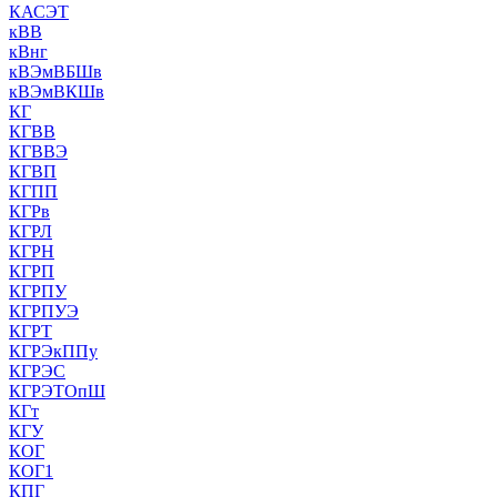
КАСЭТ
кВВ
кВнг
кВЭмВБШв
кВЭмВКШв
КГ
КГВВ
КГВВЭ
КГВП
КГПП
КГРв
КГРЛ
КГРН
КГРП
КГРПУ
КГРПУЭ
КГРТ
КГРЭкППу
КГРЭС
КГРЭТОпШ
КГт
КГУ
КОГ
КОГ1
КПГ