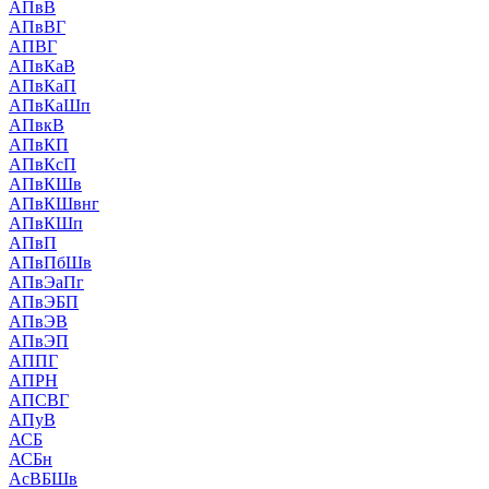
АПвВ
АПвВГ
АПВГ
АПвКаВ
АПвКаП
АПвКаШп
АПвкВ
АПвКП
АПвКсП
АПвКШв
АПвКШвнг
АПвКШп
АПвП
АПвПбШв
АПвЭаПг
АПвЭБП
АПвЭВ
АПвЭП
АППГ
АПРН
АПСВГ
АПуВ
АСБ
АСБн
АсВБШв