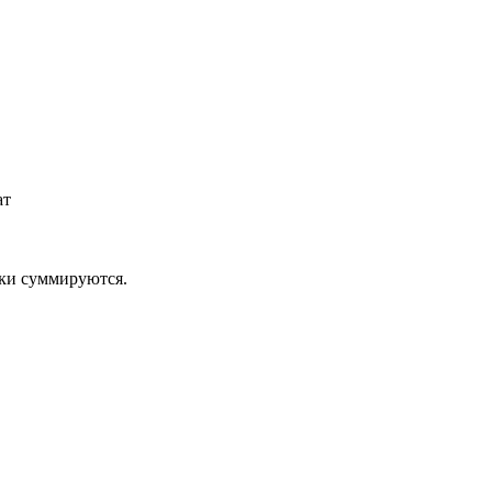
ат
дки суммируются.