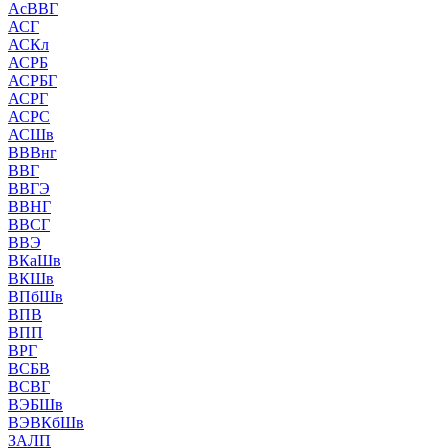
АсВВГ
АСГ
АСКл
АСРБ
АСРБГ
АСРГ
АСРС
АСШв
ВВВнг
ВВГ
ВВГЭ
ВВНГ
ВВСГ
ВВЭ
ВКаШв
ВКШв
ВПбШв
ВПВ
ВПП
ВРГ
ВСБВ
ВСВГ
ВЭБШв
ВЭВКбШв
ЗАЛП