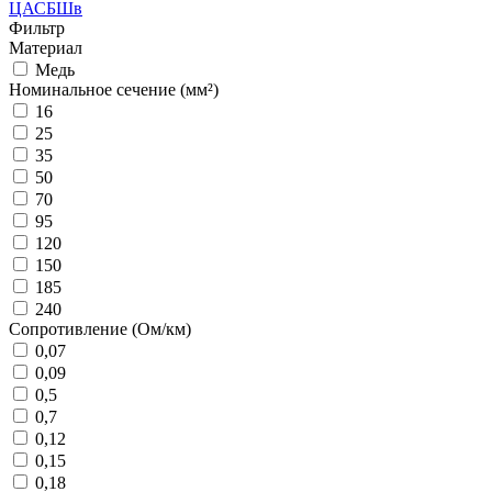
ЦАСБШв
Фильтр
Материал
Медь
Номинальное сечение (мм²)
16
25
35
50
70
95
120
150
185
240
Сопротивление (Ом/км)
0,07
0,09
0,5
0,7
0,12
0,15
0,18