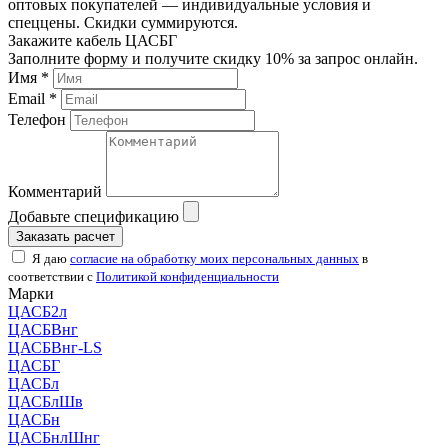
оптовых покупателей — индивидуальные условия и
спеццены. Скидки суммируются.
Закажите кабель ЦАСБГ
Заполните форму и получите скидку 10% за запрос онлайн.
Имя *
Email *
Телефон
Комментарий
Добавьте спецификацию
Заказать расчет
Я даю
согласие на обработку моих персональных данных
в
соответствии с
Политикой конфиденциальности
Марки
ЦАСБ2л
ЦАСБВнг
ЦАСБВнг-LS
ЦАСБГ
ЦАСБл
ЦАСБлШв
ЦАСБн
ЦАСБнлШнг