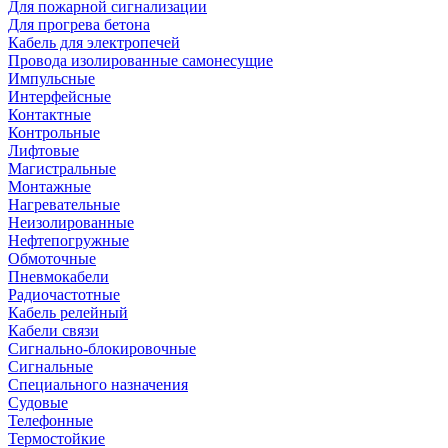
Для пожарной сигнализации
Для прогрева бетона
Кабель для электропечей
Провода изолированные самонесущие
Импульсные
Интерфейсные
Контактные
Контрольные
Лифтовые
Магистральные
Монтажные
Нагревательные
Неизолированные
Нефтепогружные
Обмоточные
Пневмокабели
Радиочастотные
Кабель релейный
Кабели связи
Сигнально-блокировочные
Сигнальные
Специального назначения
Судовые
Телефонные
Термостойкие