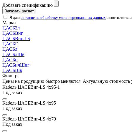
Добавьте спецификацию
Заказать расчет
Я даю
согласие на обработку моих персональных данных
в соответствии
Марки
ЦАСБ2л
ЦАСБВнг
ЦАСБВнг-LS
ЦАСБГ
ЦАСБл
ЦАСБлШв
ЦАСБн
ЦАСБнлШнг
ЦАСБШв
Фильтр
Цены на продукцию быстро меняются. Актуальную стоимость 
Кабель ЦАСБВнг-LS 4х95-1
Под заказ
Кабель ЦАСБВнг-LS 4х95
Под заказ
Кабель ЦАСБВнг-LS 4х70
Под заказ