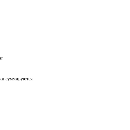
ат
дки суммируются.