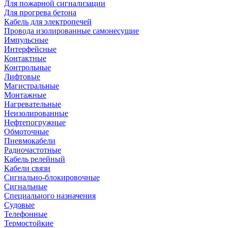
Для пожарной сигнализации
Для прогрева бетона
Кабель для электропечей
Провода изолированные самонесущие
Импульсные
Интерфейсные
Контактные
Контрольные
Лифтовые
Магистральные
Монтажные
Нагревательные
Неизолированные
Нефтепогружные
Обмоточные
Пневмокабели
Радиочастотные
Кабель релейный
Кабели связи
Сигнально-блокировочные
Сигнальные
Специального назначения
Судовые
Телефонные
Термостойкие