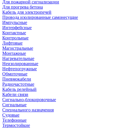
Для пожарной сигнализации
Для прогрева бетона
Кабель для электропечей
Провода изолированные самонесущие
Импульсные
Интерфейсные
Контактные
Контрольные
Лифтовые
Магистральные
Монтажные
Нагревательные
Неизолированные
Нефтепогружные
Обмоточные
Пневмокабели
Радиочастотные
Кабель релейный
Кабели связи
Сигнально-блокировочные
Сигнальные
Специального назначения
Судовые
Телефонные
Термостойкие