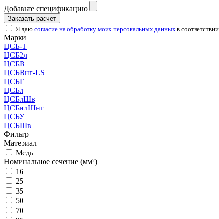
Добавьте спецификацию
Заказать расчет
Я даю
согласие на обработку моих персональных данных
в соответствии
Марки
ЦСБ-Т
ЦСБ2л
ЦСБВ
ЦСБВнг-LS
ЦСБГ
ЦСБл
ЦСБлШв
ЦСБнлШнг
ЦСБУ
ЦСБШв
Фильтр
Материал
Медь
Номинальное сечение (мм²)
16
25
35
50
70