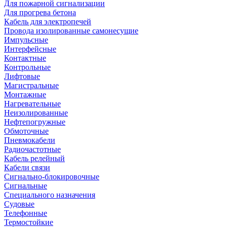
Для пожарной сигнализации
Для прогрева бетона
Кабель для электропечей
Провода изолированные самонесущие
Импульсные
Интерфейсные
Контактные
Контрольные
Лифтовые
Магистральные
Монтажные
Нагревательные
Неизолированные
Нефтепогружные
Обмоточные
Пневмокабели
Радиочастотные
Кабель релейный
Кабели связи
Сигнально-блокировочные
Сигнальные
Специального назначения
Судовые
Телефонные
Термостойкие