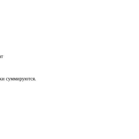
ат
дки суммируются.