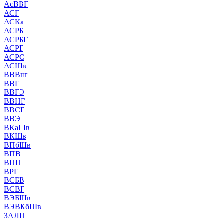
АсВВГ
АСГ
АСКл
АСРБ
АСРБГ
АСРГ
АСРС
АСШв
ВВВнг
ВВГ
ВВГЭ
ВВНГ
ВВСГ
ВВЭ
ВКаШв
ВКШв
ВПбШв
ВПВ
ВПП
ВРГ
ВСБВ
ВСВГ
ВЭБШв
ВЭВКбШв
ЗАЛП