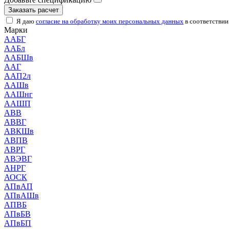
Заказать расчет
Я даю
согласие на обработку моих персональных данных
в соответствии
Марки
ААБГ
ААБл
ААБШв
ААГ
ААП2л
ААШв
ААШнг
ААШП
АВВ
АВВГ
АВКШв
АВПВ
АВРГ
АВЭВГ
АНРГ
АОСК
АПвАП
АПвАШв
АПВБ
АПвБВ
АПвБП