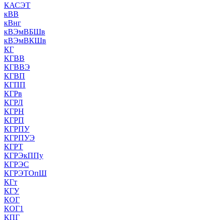
КАСЭТ
кВВ
кВнг
кВЭмВБШв
кВЭмВКШв
КГ
КГВВ
КГВВЭ
КГВП
КГПП
КГРв
КГРЛ
КГРН
КГРП
КГРПУ
КГРПУЭ
КГРТ
КГРЭкППу
КГРЭС
КГРЭТОпШ
КГт
КГУ
КОГ
КОГ1
КПГ