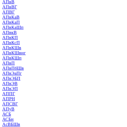
АПвВ
АПвВГ
АПВГ
АПвКаВ
АПвКаП
АПвКаШп
АПвкВ
АПвКП
АПвКсП
АПвКШв
АПвКШвнг
АПвКШп
АПвП
АПвПбШв
АПвЭаПг
АПвЭБП
АПвЭВ
АПвЭП
АППГ
АПРН
АПСВГ
АПуВ
АСБ
АСБн
АсВБШв