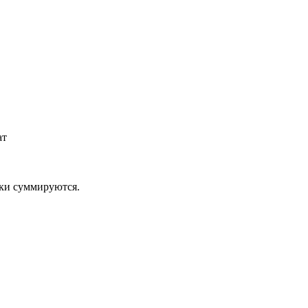
ат
дки суммируются.