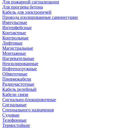
Для пожарной сигнализации
Для прогрева бетона
Кабель для электропечей
Провода изолированные самонесущие
Импульсные
Интерфейсные
Контактные
Контрольные
Лифтовые
Магистральные
Монтажные
Нагревательные
Неизолированные
Нефтепогружные
Обмоточные
Пневмокабели
Радиочастотные
Кабель релейный
Кабели связи
Сигнально-блокировочные
Сигнальные
Специального назначения
Судовые
Телефонные
Термостойкие