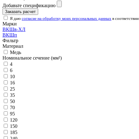
Добавьте спецификацию
Заказать расчет
Я даю
согласие на обработку моих персональных данных
в соответствии
Марки
ВКШв-ХЛ
ВКШп
Фильтр
Материал
Медь
Номинальное сечение (мм²)
4
6
10
16
25
35
50
70
95
120
150
185
240