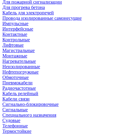
Для пожарной сигнализации
Для прогрева бетона
Кабель для электропечей
Провода изолированные самонесущие
Импульсные
Интерфейсные
Контактные
Контрольные
Лифтовые
Магистральные
Монтажные
Нагревательные
Неизолированные
Нефтепогружные
Обмоточные
Пневмокабели
Радиочастотные
Кабель релейный
Кабели связи
Сигнально-блокировочные
Сигнальные
Специального назначения
Судовые
Телефонные
Термостойкие