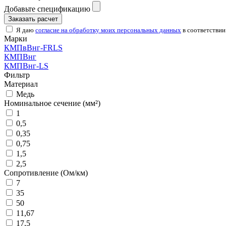
Добавьте спецификацию
Заказать расчет
Я даю
согласие на обработку моих персональных данных
в соответствии
Марки
КМПвВнг-FRLS
КМПВнг
КМПВнг-LS
Фильтр
Материал
Медь
Номинальное сечение (мм²)
1
0,5
0,35
0,75
1,5
2,5
Сопротивление (Ом/км)
7
35
50
11,67
17,5