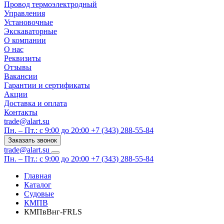
Провод термоэлектродный
Управления
Установочные
Экскаваторные
О компании
О нас
Реквизиты
Отзывы
Вакансии
Гарантии и сертификаты
Акции
Доставка и оплата
Контакты
trade@alart.su
Пн. – Пт.: с 9:00 до 20:00
+7 (343) 288-55-84
Заказать звонок
trade@alart.su
Пн. – Пт.: с 9:00 до 20:00
+7 (343) 288-55-84
Главная
Каталог
Судовые
КМПВ
КМПвВнг-FRLS