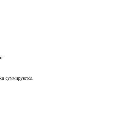
ат
дки суммируются.