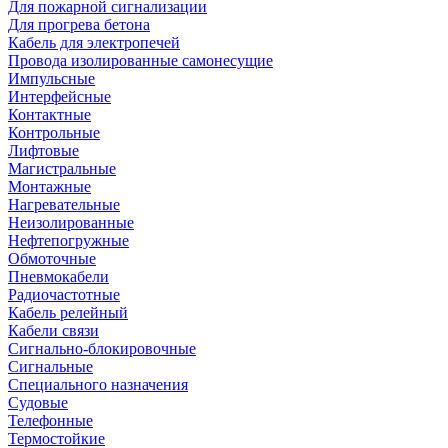
Для пожарной сигнализации
Для прогрева бетона
Кабель для электропечей
Провода изолированные самонесущие
Импульсные
Интерфейсные
Контактные
Контрольные
Лифтовые
Магистральные
Монтажные
Нагревательные
Неизолированные
Нефтепогружные
Обмоточные
Пневмокабели
Радиочастотные
Кабель релейный
Кабели связи
Сигнально-блокировочные
Сигнальные
Специального назначения
Судовые
Телефонные
Термостойкие