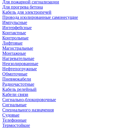
Для пожарной сигнализации
Для прогрева бетона
Кабель для электропечей
Провода изолированные самонесущие
Импульсные
Интерфейсные
Контактные
Контрольные
Лифтовые
Магистральные
Монтажные
Нагревательные
Неизолированные
Нефтепогружные
Обмоточные
Пневмокабели
Радиочастотные
Кабель релейный
Кабели связи
Сигнально-блокировочные
Сигнальные
Специального назначения
Судовые
Телефонные
Термостойкие