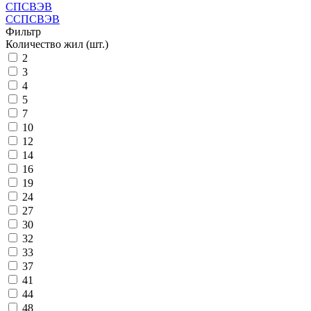
СПСВЭВ
ССПСВЭВ
Фильтр
Количество жил (шт.)
2
3
4
5
7
10
12
14
16
19
24
27
30
32
33
37
41
44
48