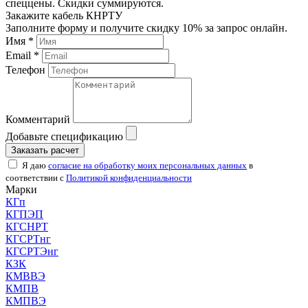
спеццены. Скидки суммируются.
Закажите кабель КНРТУ
Заполните форму и получите скидку 10% за запрос онлайн.
Имя *
Email *
Телефон
Комментарий
Добавьте спецификацию
Заказать расчет
Я даю
согласие на обработку моих персональных данных
в
соответствии с
Политикой конфиденциальности
Марки
КГп
КГПЭП
КГСНРТ
КГСРТнг
КГСРТЭнг
КЗК
КМВВЭ
КМПВ
КМПВЭ