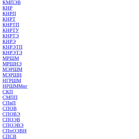
КМПЭВ
КНР
КНРП
КНРТ
КНРТП
КНРТУ
КНРТЭ
КНРЭ
КНРЭТП
КНРЭТЭ
МРШМ
МРШНЭ
МЭРШМ
МЭРШН
НГРШМ
НРШММнг
СКП
СМПП
СПвП
СПОВ
СПОВЭ
СПОЭВ
СПОЭВЭ
СПпОЭВН
СПСВ