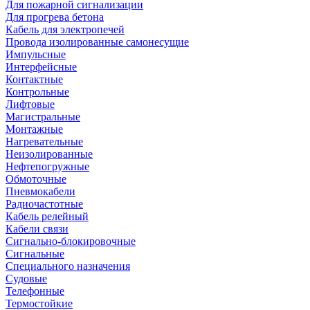
Для пожарной сигнализации
Для прогрева бетона
Кабель для электропечей
Провода изолированные самонесущие
Импульсные
Интерфейсные
Контактные
Контрольные
Лифтовые
Магистральные
Монтажные
Нагревательные
Неизолированные
Нефтепогружные
Обмоточные
Пневмокабели
Радиочастотные
Кабель релейный
Кабели связи
Сигнально-блокировочные
Сигнальные
Специального назначения
Судовые
Телефонные
Термостойкие