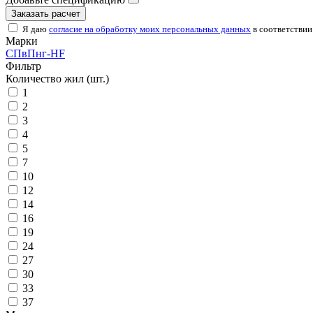
Заказать расчет
Я даю
согласие на обработку моих персональных данных
в соответствии
Марки
СПвПнг-HF
Фильтр
Количество жил (шт.)
1
2
3
4
5
7
10
12
14
16
19
24
27
30
33
37