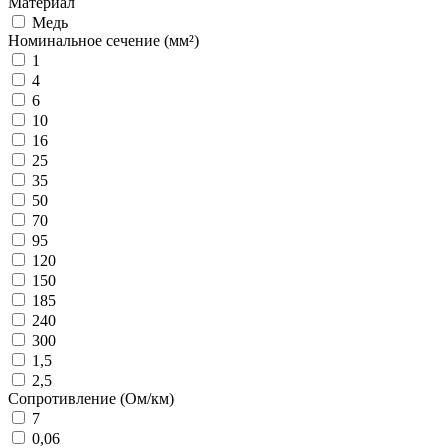
Материал
Медь
Номинальное сечение (мм²)
1
4
6
10
16
25
35
50
70
95
120
150
185
240
300
1,5
2,5
Сопротивление (Ом/км)
7
0,06