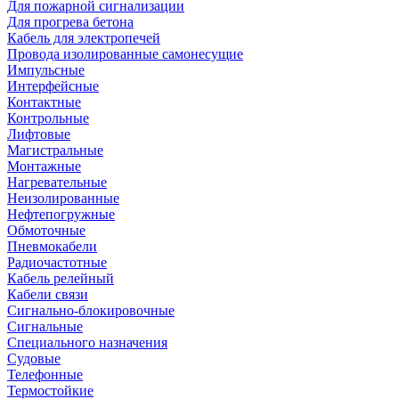
Для пожарной сигнализации
Для прогрева бетона
Кабель для электропечей
Провода изолированные самонесущие
Импульсные
Интерфейсные
Контактные
Контрольные
Лифтовые
Магистральные
Монтажные
Нагревательные
Неизолированные
Нефтепогружные
Обмоточные
Пневмокабели
Радиочастотные
Кабель релейный
Кабели связи
Сигнально-блокировочные
Сигнальные
Специального назначения
Судовые
Телефонные
Термостойкие