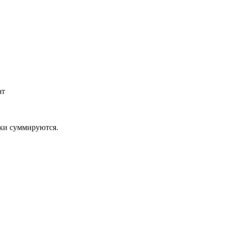
ат
дки суммируются.