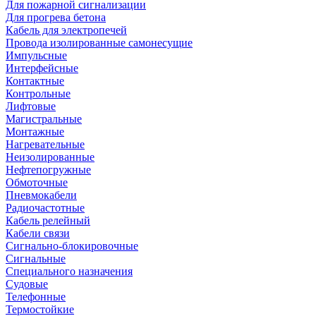
Для пожарной сигнализации
Для прогрева бетона
Кабель для электропечей
Провода изолированные самонесущие
Импульсные
Интерфейсные
Контактные
Контрольные
Лифтовые
Магистральные
Монтажные
Нагревательные
Неизолированные
Нефтепогружные
Обмоточные
Пневмокабели
Радиочастотные
Кабель релейный
Кабели связи
Сигнально-блокировочные
Сигнальные
Специального назначения
Судовые
Телефонные
Термостойкие