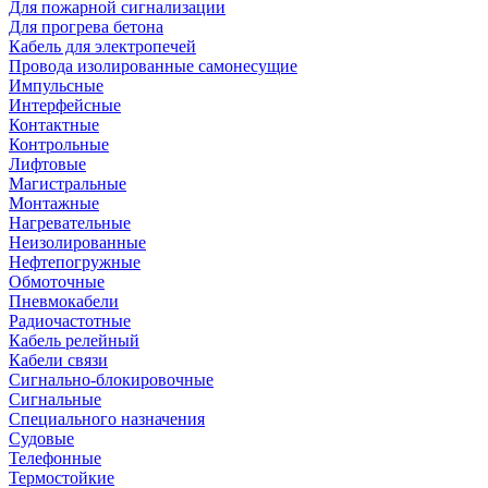
Для пожарной сигнализации
Для прогрева бетона
Кабель для электропечей
Провода изолированные самонесущие
Импульсные
Интерфейсные
Контактные
Контрольные
Лифтовые
Магистральные
Монтажные
Нагревательные
Неизолированные
Нефтепогружные
Обмоточные
Пневмокабели
Радиочастотные
Кабель релейный
Кабели связи
Сигнально-блокировочные
Сигнальные
Специального назначения
Судовые
Телефонные
Термостойкие