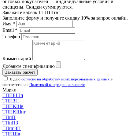
оптовых покупателей — индивидуальные условия и
спеццены. Скидки суммируются.
Закажите кабель ТППШтнг
Заполните форму и получите скидку 10% за запрос онлайн.
Имя *
Email *
Телефон
Комментарий
Добавьте спецификацию
Заказать расчет
Я даю
согласие на обработку моих персональных данных
в
соответствии с
Политикой конфиденциальности
Марки
ТППБШп
ТППЗП
ТППКШв
ТППКШнг
ТПпП
ТПпПЗ
ТПппЗП
ТППШв