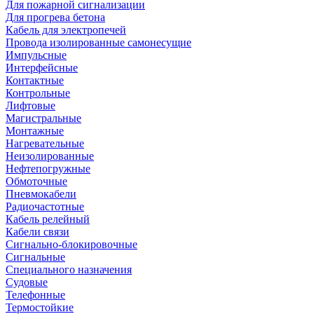
Для пожарной сигнализации
Для прогрева бетона
Кабель для электропечей
Провода изолированные самонесущие
Импульсные
Интерфейсные
Контактные
Контрольные
Лифтовые
Магистральные
Монтажные
Нагревательные
Неизолированные
Нефтепогружные
Обмоточные
Пневмокабели
Радиочастотные
Кабель релейный
Кабели связи
Сигнально-блокировочные
Сигнальные
Специального назначения
Судовые
Телефонные
Термостойкие