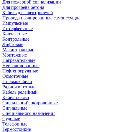
Для пожарной сигнализации
Для прогрева бетона
Кабель для электропечей
Провода изолированные самонесущие
Импульсные
Интерфейсные
Контактные
Контрольные
Лифтовые
Магистральные
Монтажные
Нагревательные
Неизолированные
Нефтепогружные
Обмоточные
Пневмокабели
Радиочастотные
Кабель релейный
Кабели связи
Сигнально-блокировочные
Сигнальные
Специального назначения
Судовые
Телефонные
Термостойкие