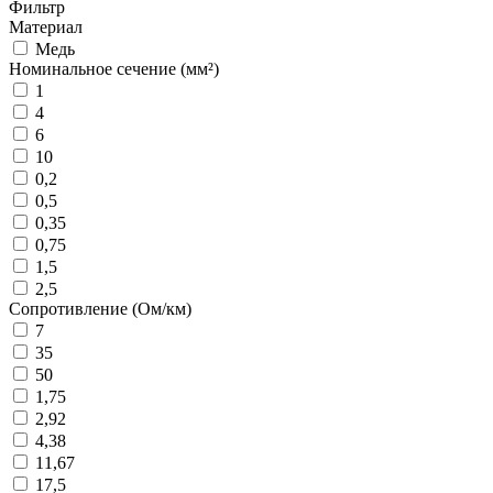
Фильтр
Материал
Медь
Номинальное сечение (мм²)
1
4
6
10
0,2
0,5
0,35
0,75
1,5
2,5
Сопротивление (Ом/км)
7
35
50
1,75
2,92
4,38
11,67
17,5