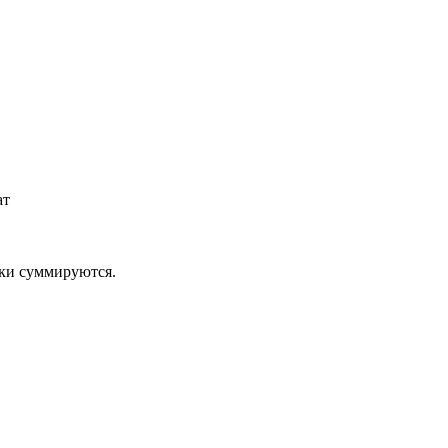
ат
дки суммируются.