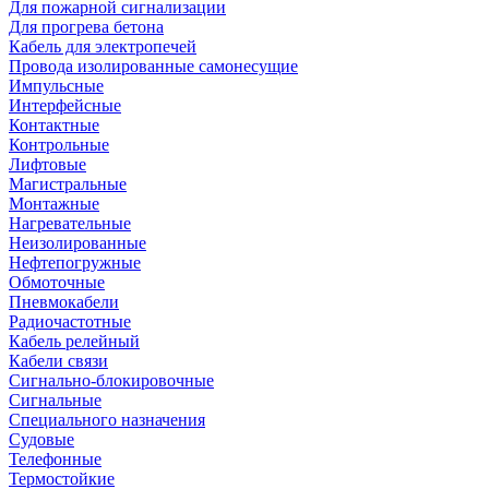
Для пожарной сигнализации
Для прогрева бетона
Кабель для электропечей
Провода изолированные самонесущие
Импульсные
Интерфейсные
Контактные
Контрольные
Лифтовые
Магистральные
Монтажные
Нагревательные
Неизолированные
Нефтепогружные
Обмоточные
Пневмокабели
Радиочастотные
Кабель релейный
Кабели связи
Сигнально-блокировочные
Сигнальные
Специального назначения
Судовые
Телефонные
Термостойкие