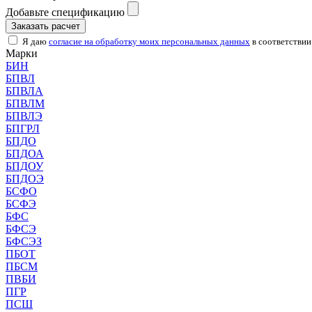
Добавьте спецификацию
Заказать расчет
Я даю
согласие на обработку моих персональных данных
в соответствии
Марки
БИН
БПВЛ
БПВЛА
БПВЛМ
БПВЛЭ
БПГРЛ
БПДО
БПДОА
БПДОУ
БПДОЭ
БСФО
БСФЭ
БФС
БФСЭ
БФСЭЗ
ПБОТ
ПБСМ
ПВБИ
ПГР
ПСШ