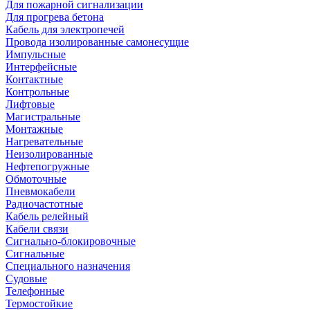
Для пожарной сигнализации
Для прогрева бетона
Кабель для электропечей
Провода изолированные самонесущие
Импульсные
Интерфейсные
Контактные
Контрольные
Лифтовые
Магистральные
Монтажные
Нагревательные
Неизолированные
Нефтепогружные
Обмоточные
Пневмокабели
Радиочастотные
Кабель релейный
Кабели связи
Сигнально-блокировочные
Сигнальные
Специального назначения
Судовые
Телефонные
Термостойкие