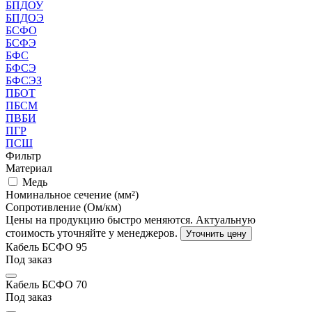
БПДОУ
БПДОЭ
БСФО
БСФЭ
БФС
БФСЭ
БФСЭЗ
ПБОТ
ПБСМ
ПВБИ
ПГР
ПСШ
Фильтр
Материал
Медь
Номинальное сечение (мм²)
Сопротивление (Ом/км)
Цены на продукцию быстро меняются. Актуальную
стоимость уточняйте у менеджеров.
Уточнить цену
Кабель БСФО 95
Под заказ
Кабель БСФО 70
Под заказ