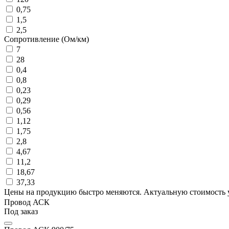
0,75
1,5
2,5
Сопротивление (Ом/км)
7
28
0,4
0,8
0,23
0,29
0,56
1,12
1,75
2,8
4,67
11,2
18,67
37,33
Цены на продукцию быстро меняются. Актуальную стоимость 
Провод АСК
Под заказ