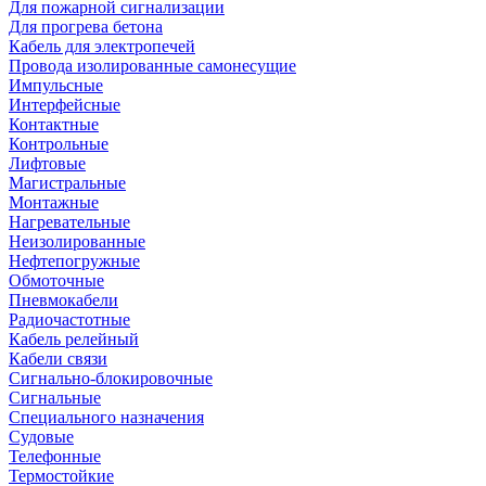
Для пожарной сигнализации
Для прогрева бетона
Кабель для электропечей
Провода изолированные самонесущие
Импульсные
Интерфейсные
Контактные
Контрольные
Лифтовые
Магистральные
Монтажные
Нагревательные
Неизолированные
Нефтепогружные
Обмоточные
Пневмокабели
Радиочастотные
Кабель релейный
Кабели связи
Сигнально-блокировочные
Сигнальные
Специального назначения
Судовые
Телефонные
Термостойкие