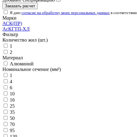
Заказать расчет
Я даю
согласие на обработку моих персональных данных
в соответствии
Марки
АСК(ПР)
АсКГТП-ХЛ
Фильтр
Количество жил (шт.)
1
2
Материал
Алюминий
Номинальное сечение (мм²)
1
4
6
10
16
25
35
50
70
95
120