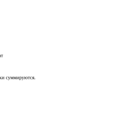
ат
дки суммируются.