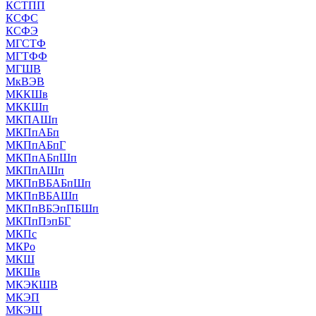
КСТПП
КСФС
КСФЭ
МГСТФ
МГТФФ
МГШВ
МкВЭВ
МККШв
МККШп
МКПАШп
МКПпАБп
МКПпАБпГ
МКПпАБпШп
МКПпАШп
МКПпВБАБпШп
МКПпВБАШп
МКПпВБЭпПБШп
МКПпПэпБГ
МКПс
МКРо
МКШ
МКШв
МКЭКШВ
МКЭП
МКЭШ