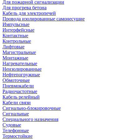
Для пожарной сигнализации
Для прогрева бетона
Кабель для электропечей
Провода изолированные самонесущие
Импульсные
Интерфейсные
Контактные
Контрольные
Лифтовые
Магистральные
Монтажные
Нагревательные
Неизолированные
Нефтепогружные
Обмоточные
Пневмокабели
Радиочастотные
Кабель релейный
Кабели связи
Сигнально-блокировочные
Сигнальные
Специального назначения
Судовые
Телефонные
Термостойкие