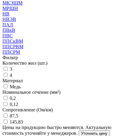
МКЭШМ
МРШН
НВ
НВЭВ
ПАЛ
ПВкВ
ПВС
ППСкВМ
ППСРВМ
ППСРМ
Фильтр
Количество жил (шт.)
3
4
Материал
Медь
Номинальное сечение (мм²)
0,2
0,12
Сопротивление (Ом/км)
87,5
145,83
Цены на продукцию быстро меняются. Актуальную
стоимость уточняйте у менеджеров.
Уточнить цену