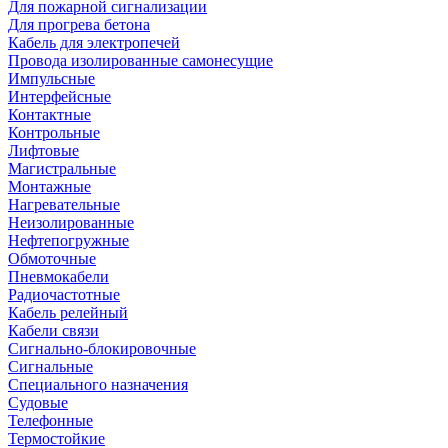
Для пожарной сигнализации
Для прогрева бетона
Кабель для электропечей
Провода изолированные самонесущие
Импульсные
Интерфейсные
Контактные
Контрольные
Лифтовые
Магистральные
Монтажные
Нагревательные
Неизолированные
Нефтепогружные
Обмоточные
Пневмокабели
Радиочастотные
Кабель релейный
Кабели связи
Сигнально-блокировочные
Сигнальные
Специального назначения
Судовые
Телефонные
Термостойкие