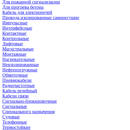
Для пожарной сигнализации
Для прогрева бетона
Кабель для электропечей
Провода изолированные самонесущие
Импульсные
Интерфейсные
Контактные
Контрольные
Лифтовые
Магистральные
Монтажные
Нагревательные
Неизолированные
Нефтепогружные
Обмоточные
Пневмокабели
Радиочастотные
Кабель релейный
Кабели связи
Сигнально-блокировочные
Сигнальные
Специального назначения
Судовые
Телефонные
Термостойкие