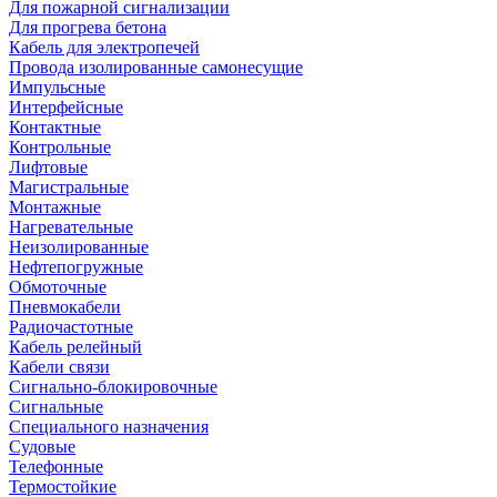
Для пожарной сигнализации
Для прогрева бетона
Кабель для электропечей
Провода изолированные самонесущие
Импульсные
Интерфейсные
Контактные
Контрольные
Лифтовые
Магистральные
Монтажные
Нагревательные
Неизолированные
Нефтепогружные
Обмоточные
Пневмокабели
Радиочастотные
Кабель релейный
Кабели связи
Сигнально-блокировочные
Сигнальные
Специального назначения
Судовые
Телефонные
Термостойкие