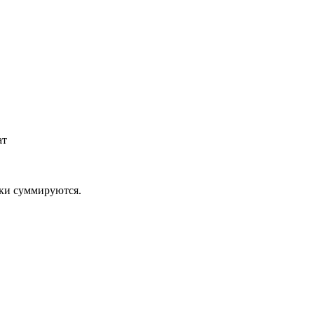
ат
дки суммируются.