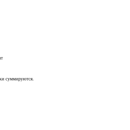
ат
дки суммируются.