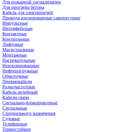
Для пожарной сигнализации
Для прогрева бетона
Кабель для электропечей
Провода изолированные самонесущие
Импульсные
Интерфейсные
Контактные
Контрольные
Лифтовые
Магистральные
Монтажные
Нагревательные
Неизолированные
Нефтепогружные
Обмоточные
Пневмокабели
Радиочастотные
Кабель релейный
Кабели связи
Сигнально-блокировочные
Сигнальные
Специального назначения
Судовые
Телефонные
Термостойкие