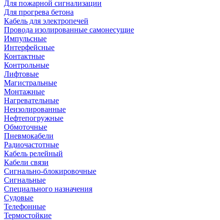
Для пожарной сигнализации
Для прогрева бетона
Кабель для электропечей
Провода изолированные самонесущие
Импульсные
Интерфейсные
Контактные
Контрольные
Лифтовые
Магистральные
Монтажные
Нагревательные
Неизолированные
Нефтепогружные
Обмоточные
Пневмокабели
Радиочастотные
Кабель релейный
Кабели связи
Сигнально-блокировочные
Сигнальные
Специального назначения
Судовые
Телефонные
Термостойкие