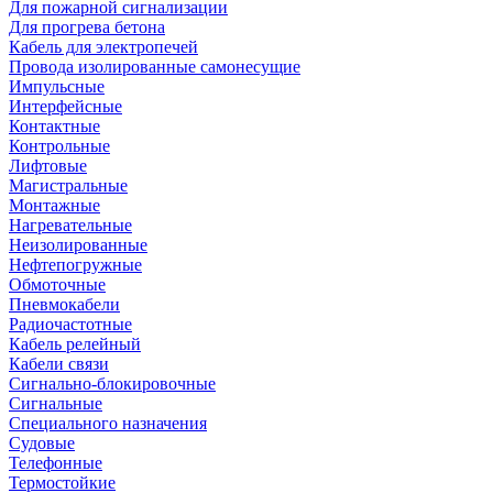
Для пожарной сигнализации
Для прогрева бетона
Кабель для электропечей
Провода изолированные самонесущие
Импульсные
Интерфейсные
Контактные
Контрольные
Лифтовые
Магистральные
Монтажные
Нагревательные
Неизолированные
Нефтепогружные
Обмоточные
Пневмокабели
Радиочастотные
Кабель релейный
Кабели связи
Сигнально-блокировочные
Сигнальные
Специального назначения
Судовые
Телефонные
Термостойкие