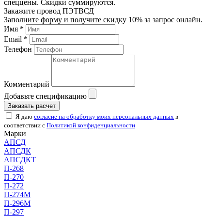
спеццены. Скидки суммируются.
Закажите провод ПЭТВСД
Заполните форму и получите скидку 10% за запрос онлайн.
Имя *
Email *
Телефон
Комментарий
Добавьте спецификацию
Заказать расчет
Я даю
согласие на обработку моих персональных данных
в
соответствии с
Политикой конфиденциальности
Марки
АПСД
АПСДК
АПСДКТ
П-268
П-270
П-272
П-274М
П-296М
П-297