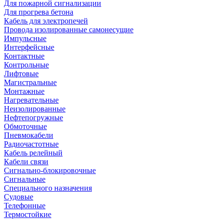
Для пожарной сигнализации
Для прогрева бетона
Кабель для электропечей
Провода изолированные самонесущие
Импульсные
Интерфейсные
Контактные
Контрольные
Лифтовые
Магистральные
Монтажные
Нагревательные
Неизолированные
Нефтепогружные
Обмоточные
Пневмокабели
Радиочастотные
Кабель релейный
Кабели связи
Сигнально-блокировочные
Сигнальные
Специального назначения
Судовые
Телефонные
Термостойкие