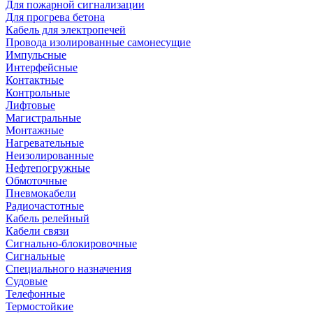
Для пожарной сигнализации
Для прогрева бетона
Кабель для электропечей
Провода изолированные самонесущие
Импульсные
Интерфейсные
Контактные
Контрольные
Лифтовые
Магистральные
Монтажные
Нагревательные
Неизолированные
Нефтепогружные
Обмоточные
Пневмокабели
Радиочастотные
Кабель релейный
Кабели связи
Сигнально-блокировочные
Сигнальные
Специального назначения
Судовые
Телефонные
Термостойкие