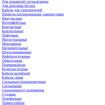
Для пожарной сигнализации
Для прогрева бетона
Кабель для электропечей
Провода изолированные самонесущие
Импульсные
Интерфейсные
Контактные
Контрольные
Лифтовые
Магистральные
Монтажные
Нагревательные
Неизолированные
Нефтепогружные
Обмоточные
Пневмокабели
Радиочастотные
Кабель релейный
Кабели связи
Сигнально-блокировочные
Сигнальные
Специального назначения
Судовые
Телефонные
Термостойкие